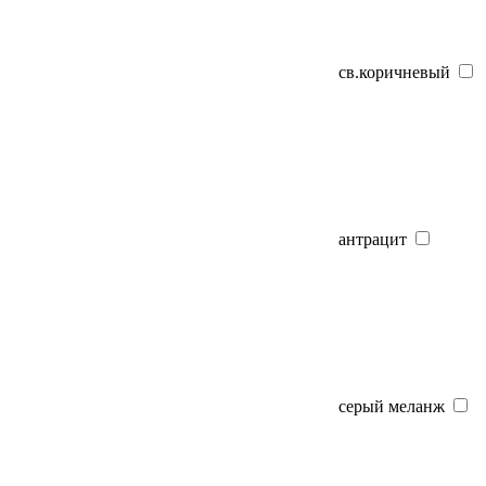
св.коричневый
антрацит
серый меланж