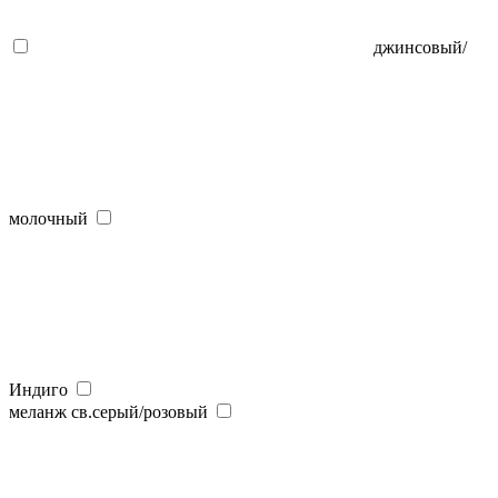
джинсовый/
молочный
Индиго
меланж св.серый/розовый