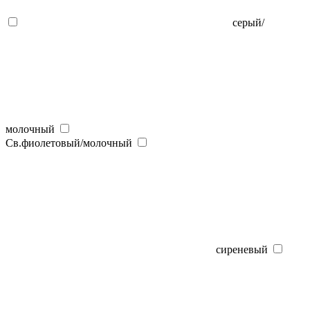
серый/
молочный
Св.фиолетовый/молочный
сиреневый