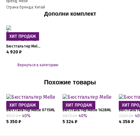
Бренд: Melle
Страна бренда: Китай
Дополни комплект
ХИТ ПРОДАЖ
Бюстгальтер Melle 1216ML
4 920 ₽
Вернуться в категорию
Похожие товары
ХИТ ПРОДАЖ
ХИТ ПРОДАЖ
ХИТ ПР
Бюстгальтер Melle 0715ML
Бюстгальтер Melle 1628ML
Бюстгальте
8917 ₽
- 40%
8873 ₽
- 40%
7260 ₽
- 4
5 350 ₽
5 324 ₽
4 356 ₽