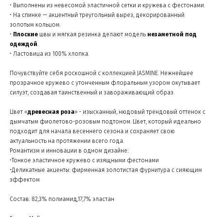
• Выполнены из невесомой эластичной сетки и кружева с фестонами.
• На спинке — акцентный треугольный вырез, декорированный
золотым кольцом.
•
Плоские
швы и мягкая резинка делают модель
незаметной под
одеждой
.
• Ластовица из 100% хлопка.
Почувствуйте себя роскошной с коллекцией JASMINE. Нежнейшее
прозрачное кружево с утонченным флоральным узором окутывает
силуэт, создавая таинственный и завораживающий образ.
Цвет «
древесная роза
» - изысканный, нюдовый трендовый оттенок с
дымчатым фиолетово-розовым подтоном. Цвет, который идеально
подходит для начала весеннего сезона и сохраняет свою
актуальность на протяжении всего года.
Романтизм и инновации в одном дизайне:
•Тонкое эластичное кружево с изящными фестонами
•Деликатные акценты: фирменная золотистая фурнитура с сияющим
эффектом
Состав: 82,3% полиамид,17,7% эластан