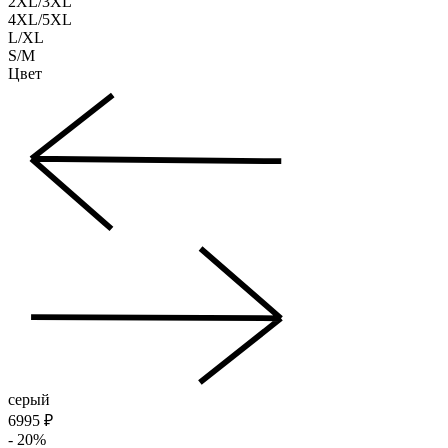
2XL/3XL
4XL/5XL
L/XL
S/M
Цвет
серый
6995 ₽
- 20%