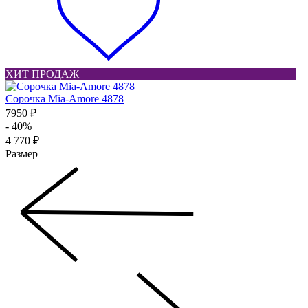
ХИТ ПРОДАЖ
Сорочка Mia-Amore 4878
7950 ₽
- 40%
4 770 ₽
Размер