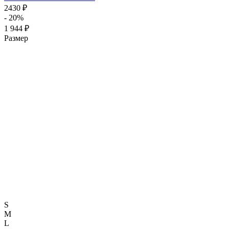
2430 ₽
- 20%
1 944 ₽
Размер
S
M
L