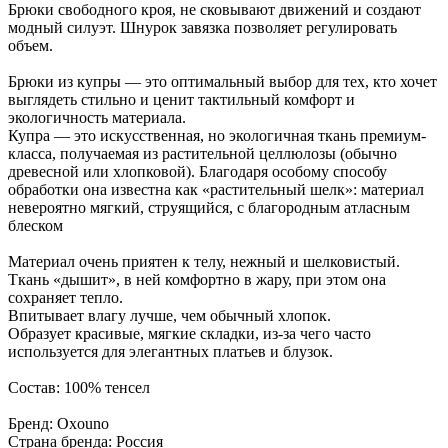
Брюки свободного кроя, не сковывают движений и создают
модный силуэт. Шнурок завязка позволяет регулировать
объем.
Брюки из купры — это оптимальный выбор для тех, кто хочет
выглядеть стильно и ценит тактильный комфорт и
экологичность материала.
Купра — это искусственная, но экологичная ткань премиум-
класса, получаемая из растительной целлюлозы (обычно
древесной или хлопковой). Благодаря особому способу
обработки она известна как «растительный шелк»: материал
невероятно мягкий, струящийся, с благородным атласным
блеском
Материал очень приятен к телу, нежный и шелковистый.
Ткань «дышит», в ней комфортно в жару, при этом она
сохраняет тепло.
Впитывает влагу лучше, чем обычный хлопок.
Образует красивые, мягкие складки, из-за чего часто
используется для элегантных платьев и блузок.
Состав: 100% тенсел
Бренд: Oxouno
Страна бренда: Россия