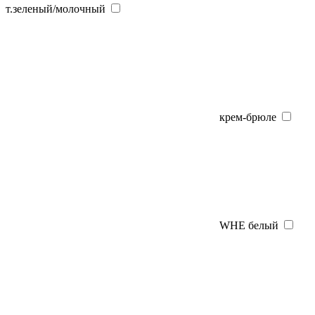
т.зеленый/молочный
крем-брюле
WHE белый