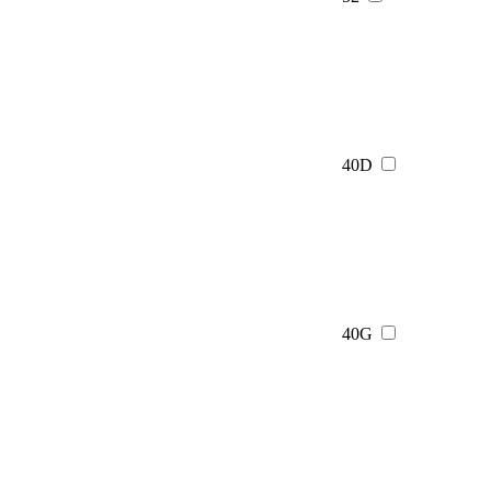
40D
40G