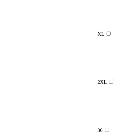
XL
2XL
36