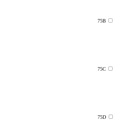
75B
75C
75D