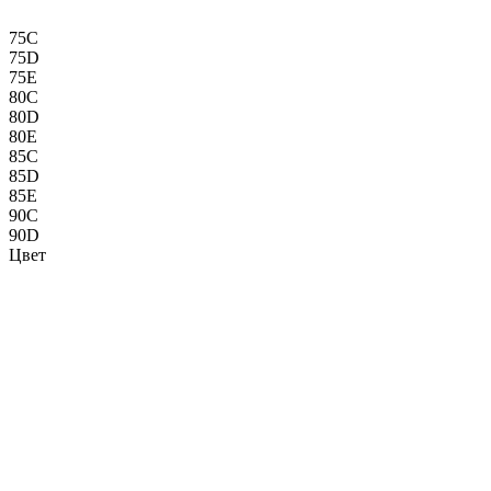
75C
75D
75E
80C
80D
80E
85C
85D
85E
90C
90D
Цвет