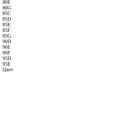
80E
80G
85C
85D
85E
85F
85G
90D
90E
90F
95D
95E
Цвет