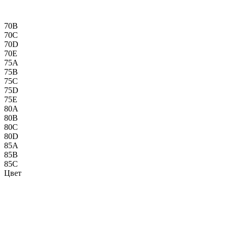
70B
70C
70D
70E
75A
75B
75C
75D
75E
80A
80B
80C
80D
85A
85B
85C
Цвет