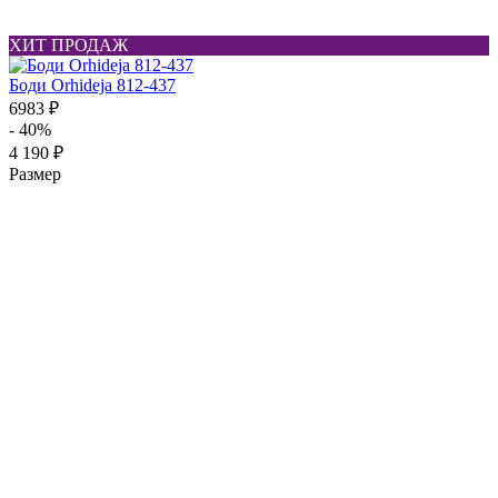
ХИТ ПРОДАЖ
Боди Orhideja 812-437
6983 ₽
- 40%
4 190 ₽
Размер