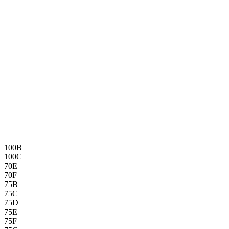
100B
100C
70E
70F
75B
75C
75D
75E
75F