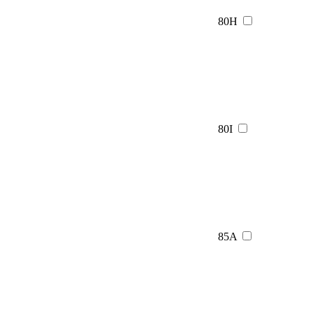
80H
80I
85A