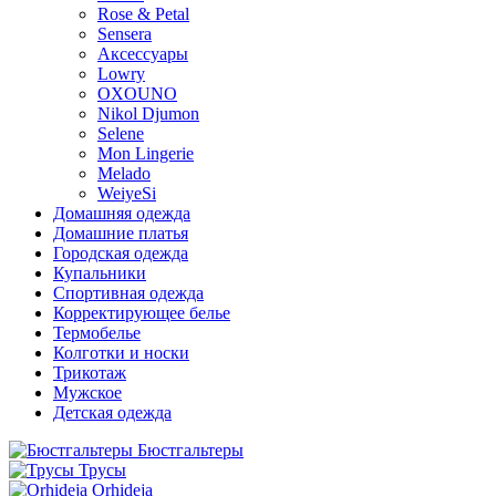
Rose & Petal
Sensera
Аксессуары
Lowry
OXOUNO
Nikol Djumon
Selene
Mon Lingerie
Melado
WeiyeSi
Домашняя одежда
Домашние платья
Городская одежда
Купальники
Спортивная одежда
Корректирующее белье
Термобелье
Колготки и носки
Трикотаж
Мужское
Детская одежда
Бюстгальтеры
Трусы
Orhideja