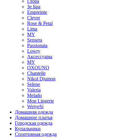
Глора
Зе Бра
Empreinte
Clever
Rose & Petal
Lima
MY
Sensera
Passionata
Lowry
Аксессуары
MY
OXOUNO
Chantelle
Nikol Djumon
Selene
Valeria
Melado
Mon Lingerie
WeiyeSi
Домашняя одежда
Домашние платья
Городская одежда
Купальники
Спортивная одежда