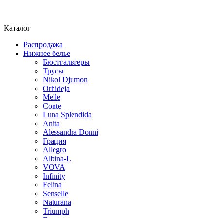
Каталог
Распродажа
Нижнее белье
Бюстгальтеры
Трусы
Nikol Djumon
Orhideja
Melle
Conte
Luna Splendida
Anita
Alessandra Donni
Грация
Allegro
Albina-L
VOVA
Infinity
Felina
Senselle
Naturana
Triumph