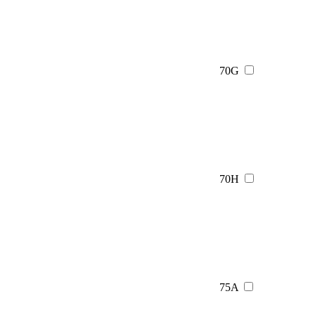
70G
70H
75A