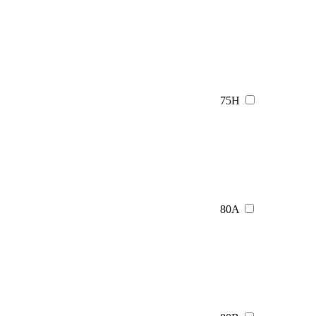
75H
80A