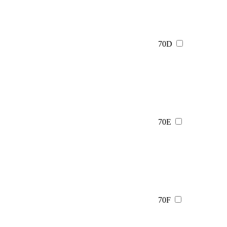
70D
70E
70F