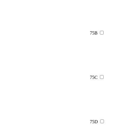
75B
75C
75D